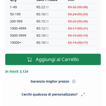
1-49
€0.22
30
€0.32 (€0.38)
50-199
€0.16
95
€0.24 (€0.29)
200-999
€0.15
28
€0.22 (€0.26)
1000-4999
€0.12
05
€0.17 (€0.21)
5000-9999
€0.10
82
€0.15 (€0.19)
10000+
€0.10
04
€0.14 (€0.17)
Aggiungi al Carrello
In Stock 3,124
Garanzia miglior prezzo
Cerchi qualcosa di personalizzato?