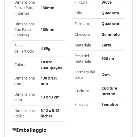
Dimensione
Finitura
Wove
Senza Patta
130mm
Stile
Quadrato
(interna)
Formato
Quadrato
Dimensione
Con Patta
130mm
Chiusura
Gommato
(interna)
Materiale
Carta
Peso
4.39g
dell'articolo
Peso del
90Gsm
materiale
Lustro
Colore
champagne
Formato del
Gsm
peso
Dimensione
130 x 130
(mm)
mm
Cuciture
Cuciture
interne
Dimensione
13 x 13 cm
(cm)
Finestra
Semplice
Dimensione
5.12 x 5.12
(pollici)
inches
Imballaggio