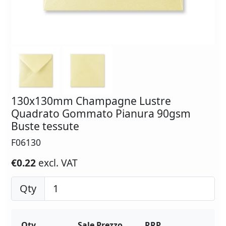
130x130mm Champagne Lustre
Quadrato Gommato Pianura 90gsm
Buste tessute
F06130
€0.22
excl. VAT
Qty
Qty
Sale Prezzo
RRP