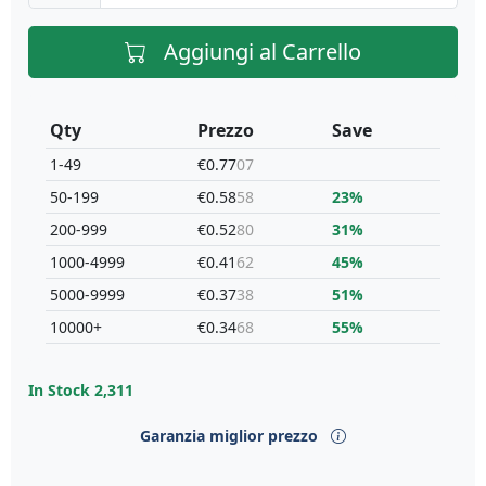
Aggiungi al Carrello
Qty
Prezzo
Save
1-49
€0.77
07
50-199
€0.58
58
23%
200-999
€0.52
80
31%
1000-4999
€0.41
62
45%
5000-9999
€0.37
38
51%
10000+
€0.34
68
55%
In Stock
2,311
Garanzia miglior prezzo