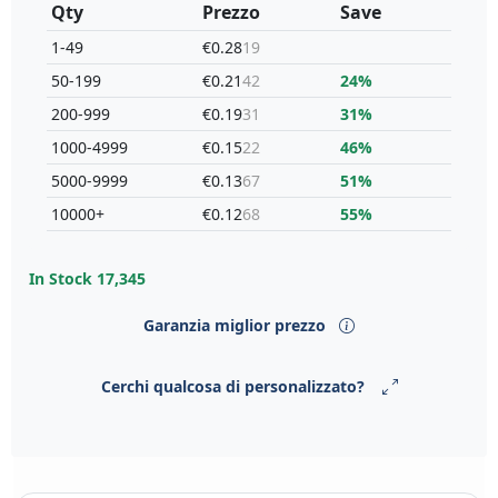
Qty
Prezzo
Save
1-49
€0.28
19
50-199
€0.21
42
24%
200-999
€0.19
31
31%
1000-4999
€0.15
22
46%
5000-9999
€0.13
67
51%
10000+
€0.12
68
55%
In Stock
17,345
Garanzia miglior prezzo
Cerchi qualcosa di personalizzato?