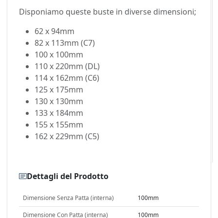
Disponiamo queste buste in diverse dimensioni;
62 x 94mm
82 x 113mm (C7)
100 x 100mm
110 x 220mm (DL)
114 x 162mm (C6)
125 x 175mm
130 x 130mm
133 x 184mm
155 x 155mm
162 x 229mm (C5)
Dettagli del Prodotto
Dimensione Senza Patta (interna)
100mm
Dimensione Con Patta (interna)
100mm