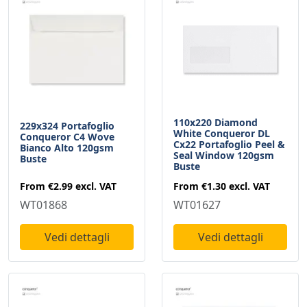
110x220 Diamond
229x324 Portafoglio
White Conqueror DL
Conqueror C4 Wove
Cx22 Portafoglio Peel &
Bianco Alto 120gsm
Seal Window 120gsm
Buste
Buste
From
€2.99
excl. VAT
From
€1.30
excl. VAT
WT01868
WT01627
Vedi dettagli
Vedi dettagli