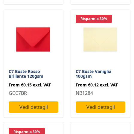
Risparmia 30%
C7 Buste Rosso
C7 Buste Vaniglia
Brillante 120gsm
100gsm
From
€0.15
excl. VAT
From
€0.12
excl. VAT
GCC7BR
NB1284
Vedi dettagli
Vedi dettagli
Risparmia 30%