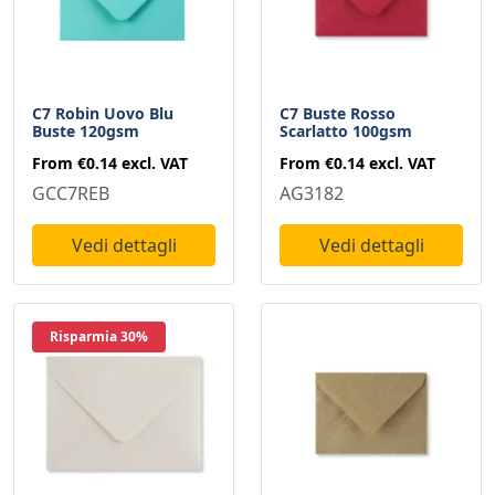
C7 Robin Uovo Blu
C7 Buste Rosso
Buste 120gsm
Scarlatto 100gsm
From
€0.14
excl. VAT
From
€0.14
excl. VAT
GCC7REB
AG3182
Vedi dettagli
Vedi dettagli
Risparmia 30%