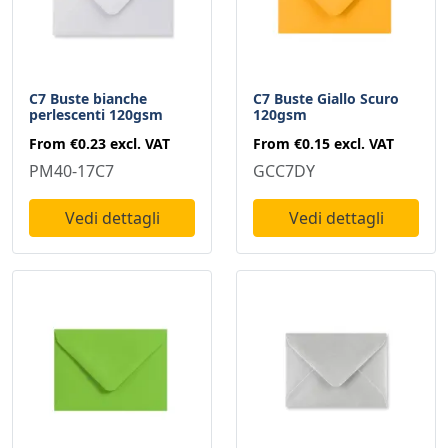
C7 Buste bianche
C7 Buste Giallo Scuro
perlescenti 120gsm
120gsm
From
€0.23
excl. VAT
From
€0.15
excl. VAT
PM40-17C7
GCC7DY
Vedi dettagli
Vedi dettagli