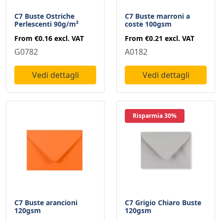
C7 Buste Ostriche
C7 Buste marroni a
Perlescenti 90g/m²
coste 100gsm
From
€0.16
excl. VAT
From
€0.21
excl. VAT
G0782
A0182
Vedi dettagli
Vedi dettagli
Risparmia 30%
C7 Buste arancioni
C7 Grigio Chiaro Buste
120gsm
120gsm