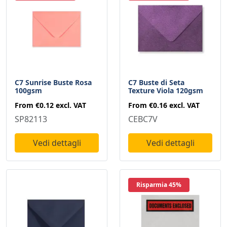
C7 Sunrise Buste Rosa
C7 Buste di Seta
100gsm
Texture Viola 120gsm
From
€0.12
excl. VAT
From
€0.16
excl. VAT
SP82113
CEBC7V
Vedi dettagli
Vedi dettagli
Risparmia 45%