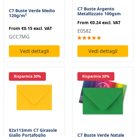
C7 Buste Argento
C7 Buste Verde Medio
Metallizzato 100gsm
120g/m²
From
€0.24
excl. VAT
From
€0.15
excl. VAT
E0582
GCC7MG
Vedi dettagli
Vedi dettagli
Risparmia 30%
Risparmia 30%
82x113mm C7 Girasole
Giallo Portafoglio
C7 Buste Verde Natale