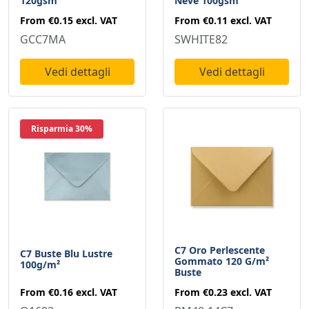
120gsm
Neve 100gsm
From
€0.15
excl. VAT
From
€0.11
excl. VAT
GCC7MA
SWHITE82
Vedi dettagli
Vedi dettagli
Risparmia 30%
C7 Oro Perlescente
C7 Buste Blu Lustre
Gommato 120 G/m²
100g/m²
Buste
From
€0.16
excl. VAT
From
€0.23
excl. VAT