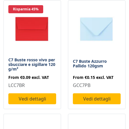
Risparmia 45%
C7 Buste rosso vivo per
C7 Buste Azzurro
sbucciare e sigillare 120
Pallido 120gsm
g/m²
From
€0.15
excl. VAT
From
€0.09
excl. VAT
GCC7PB
LCC7BR
Vedi dettagli
Vedi dettagli