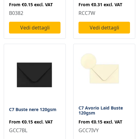
From
€0.15
excl. VAT
From
€0.31
excl. VAT
B0382
RCC7W
Vedi dettagli
Vedi dettagli
C7 Avorio Laid Buste
C7 Buste nere 120gsm
120gsm
From
€0.15
excl. VAT
From
€0.15
excl. VAT
GCC7BL
GCC7IVY