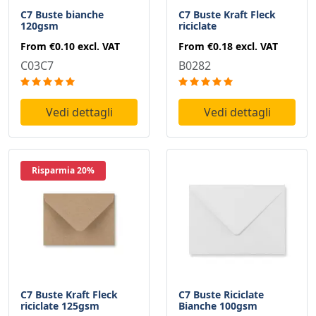
C7 Buste bianche
C7 Buste Kraft Fleck
120gsm
riciclate
From
€0.10
excl. VAT
From
€0.18
excl. VAT
C03C7
B0282
Vedi dettagli
Vedi dettagli
Risparmia 20%
C7 Buste Kraft Fleck
C7 Buste Riciclate
riciclate 125gsm
Bianche 100gsm