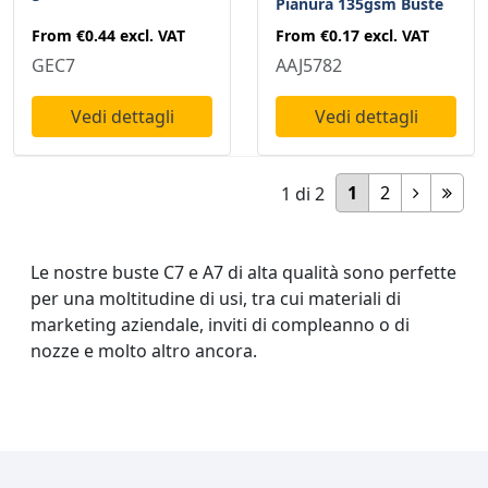
Pianura 135gsm Buste
From
€0.44
excl. VAT
From
€0.17
excl. VAT
GEC7
AAJ5782
Vedi dettagli
Vedi dettagli
1
2
1
di
2
Le nostre buste C7 e A7 di alta qualità sono perfette
per una moltitudine di usi, tra cui materiali di
marketing aziendale, inviti di compleanno o di
nozze e molto altro ancora.