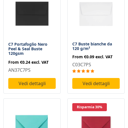
C7 Buste bianche da
C7 Portafoglio Nero
120 g/m²
Peel & Seal Buste
120gsm
From
€0.09
excl. VAT
From
€0.24
excl. VAT
C03C7PS
AN37C7PS
Vedi dettagli
Vedi dettagli
Risparmia 30%