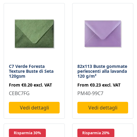
C7 Verde Foresta
82x113 Buste gommate
Texture Buste di Seta
perlescenti alla lavanda
120gsm
120 g/m²
From
€0.20
excl. VAT
From
€0.23
excl. VAT
CEBC7FG
PM40-99C7
Vedi dettagli
Vedi dettagli
Risparmia 30%
Risparmia 20%