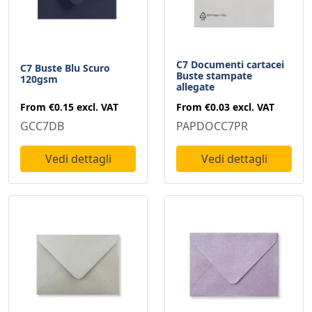
C7 Documenti cartacei
C7 Buste Blu Scuro
Buste stampate
120gsm
allegate
From
€0.15
excl. VAT
From
€0.03
excl. VAT
GCC7DB
PAPDOCC7PR
Vedi dettagli
Vedi dettagli