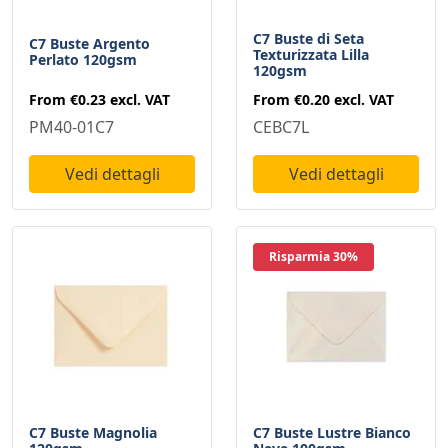
C7 Buste di Seta
C7 Buste Argento
Texturizzata Lilla
Perlato 120gsm
120gsm
From
€0.23
excl. VAT
From
€0.20
excl. VAT
PM40-01C7
CEBC7L
Vedi dettagli
Vedi dettagli
Risparmia 30%
C7 Buste Magnolia
C7 Buste Lustre Bianco