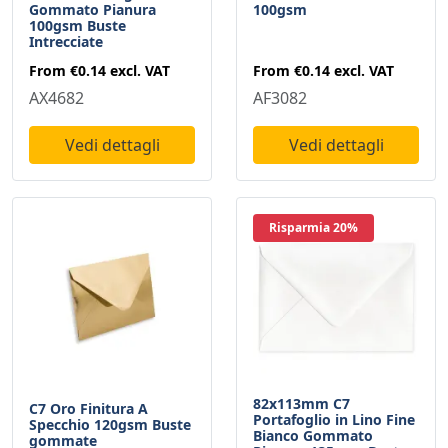
Gommato Pianura
100gsm
100gsm Buste
Intrecciate
From
€0.14
excl. VAT
From
€0.14
excl. VAT
AX4682
AF3082
Vedi dettagli
Vedi dettagli
Risparmia 20%
82x113mm C7
C7 Oro Finitura A
Portafoglio in Lino Fine
Specchio 120gsm Buste
Bianco Gommato
gommate