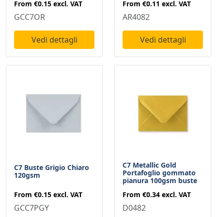
From
€0.15
excl. VAT
From
€0.11
excl. VAT
GCC7OR
AR4082
Vedi dettagli
Vedi dettagli
C7 Metallic Gold
C7 Buste Grigio Chiaro
Portafoglio gommato
120gsm
pianura 100gsm buste
From
€0.15
excl. VAT
From
€0.34
excl. VAT
GCC7PGY
D0482