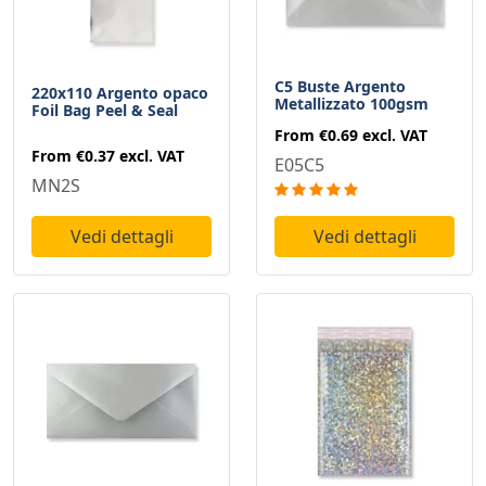
C5 Buste Argento
220x110 Argento opaco
Metallizzato 100gsm
Foil Bag Peel & Seal
From
€0.69
excl. VAT
From
€0.37
excl. VAT
E05C5
MN2S
Vedi dettagli
Vedi dettagli