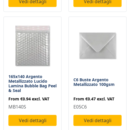
Vedi dettagli
Vedi dettagli
165x140 Argento
C6 Buste Argento
Metallizzato Lucido
Metallizzato 100gsm
Lamina Bubble Bag Peel
& Seal
From
€0.47
excl. VAT
From
€0.94
excl. VAT
E05C6
MB140S
Vedi dettagli
Vedi dettagli