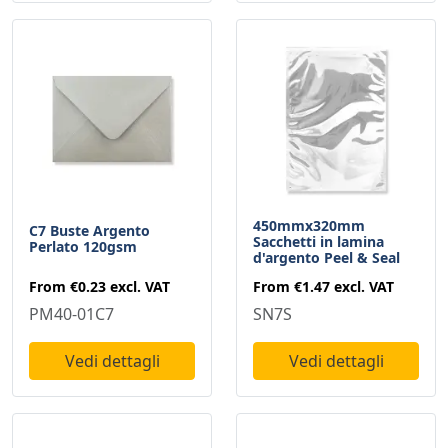
450mmx320mm
C7 Buste Argento
Sacchetti in lamina
Perlato 120gsm
d'argento Peel & Seal
From
€0.23
excl. VAT
From
€1.47
excl. VAT
PM40-01C7
SN7S
Vedi dettagli
Vedi dettagli