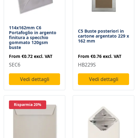
114x162mm C6
C5 Buste posteriori in
Portafoglio in argento
cartone argentato 229 x
finitura a specchio
162 mm
gommato 120gsm
buste
From
€0.76
excl. VAT
From
€0.72
excl. VAT
HB229S
SEC6
Vedi dettagli
Vedi dettagli
Risparmia 20%