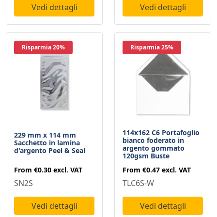
Vedi dettagli
Vedi dettagli
Risparmia 20%
Risparmia 25%
114x162 C6 Portafoglio
229 mm x 114 mm
bianco foderato in
Sacchetto in lamina
argento gommato
d'argento Peel & Seal
120gsm Buste
From
€0.30
excl. VAT
From
€0.47
excl. VAT
SN2S
TLC6S-W
Vedi dettagli
Vedi dettagli