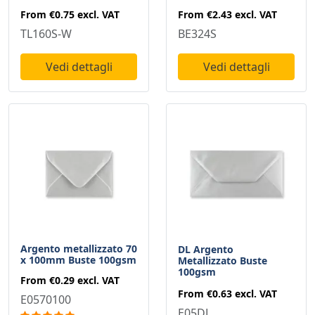
From
€2.43
excl. VAT
From
€0.75
excl. VAT
BE324S
TL160S-W
Vedi dettagli
Vedi dettagli
Argento metallizzato 70
DL Argento
x 100mm Buste 100gsm
Metallizzato Buste
100gsm
From
€0.29
excl. VAT
From
€0.63
excl. VAT
E0570100
E05DL