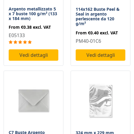
Argento metallizzato 5
114x162 Buste Peel &
x 7 buste 100 g/m² (133
Seal in argento
x 184 mm)
perlescente da 120
g/m²
From
€0.38
excl. VAT
From
€0.40
excl. VAT
E05133
PM40-01C6
Vedi dettagli
Vedi dettagli
C7 Buste Argento
324 mm x 229 mm