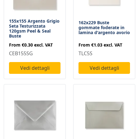
155x155 Argento Grigio
162x229 Buste
Seta Testurizzata
gommate foderate in
120gsm Peel & Seal
lamina d'argento avorio
Buste
From
€1.03
excl. VAT
From
€0.30
excl. VAT
TLC5S
CEB155SG
Vedi dettagli
Vedi dettagli