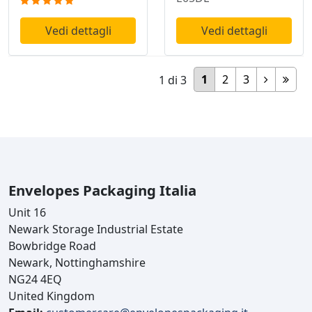
Vedi dettagli
Vedi dettagli
1
2
3
1
di
3
Envelopes Packaging Italia
Unit 16
Newark Storage Industrial Estate
Bowbridge Road
Newark, Nottinghamshire
NG24 4EQ
United Kingdom