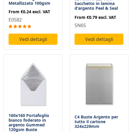
Metallizzato 100gsm
Sacchetto in lamina
d'argento Peel & Seal
From
€0.24
excl. VAT
From
€0.79
excl. VAT
E0582
SN6S
Vedi dettagli
Vedi dettagli
160x160 Portafoglio
C4 Buste Argento per
bianco foderato in
tutto il cartone
argento Gummed
324x229mm
120gsm Buste