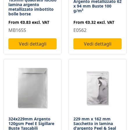
Argento metallizzato 62
lamina argento
x 94 mm Buste 100
metallizzato imbottito
g/m²
bolle borse
From
€0.32
excl. VAT
From
€0.83
excl. VAT
E0562
MB165S
Vedi dettagli
Vedi dettagli
324x229mm Argento
229 mm x 162 mm
120gsm Peel E Sigillare
Sacchetto in lamina
Buste Tascabili
d'argento Peel & Seal