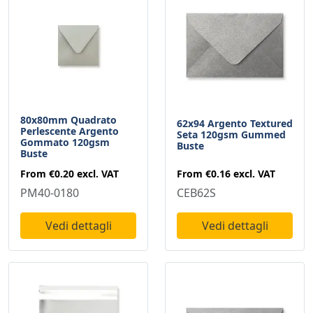
80x80mm Quadrato
62x94 Argento Textured
Perlescente Argento
Seta 120gsm Gummed
Gommato 120gsm
Buste
Buste
From
€0.16
excl. VAT
From
€0.20
excl. VAT
CEB62S
PM40-0180
Vedi dettagli
Vedi dettagli