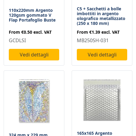
C5 + Sacchetti a bolle
110x220mm Argento
imbottiti in argento
120gsm gommato V
olografico metallizzato
Flap Portafoglio Buste
(250 x 180 mm)
From
€0.50
excl. VAT
From
€1.39
excl. VAT
GCDLSI
MB250SH-031
Vedi dettagli
Vedi dettagli
165x165 Argento
324 mm x 229 mm