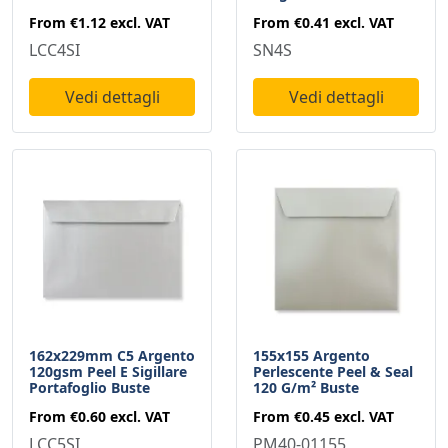
From
€1.12
excl. VAT
From
€0.41
excl. VAT
LCC4SI
SN4S
Vedi dettagli
Vedi dettagli
162x229mm C5 Argento
155x155 Argento
120gsm Peel E Sigillare
Perlescente Peel & Seal
Portafoglio Buste
120 G/m² Buste
From
€0.60
excl. VAT
From
€0.45
excl. VAT
LCC5SI
PM40-01155