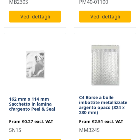
MB230S
PM40-01100
Vedi dettagli
Vedi dettagli
C4 Borse a bolle
162 mm x 114 mm
imbottite metallizzate
Sacchetto in lamina
argento opaco (324 x
d'argento Peel & Seal
230 mm)
From
€0.27
excl. VAT
From
€2.51
excl. VAT
SN1S
MM324S