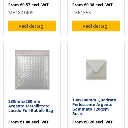
From
€0.57
excl. VAT
From
€0.38
excl. VAT
MB180140S
CEB155S
Vedi dettagli
Vedi dettagli
100x100mm Quadrato
230mmx230mm
Perlescente Argento
Argento Metallizzato
Gommato 120gsm
Lucido Foil Bubble Bag
Buste
From
€1.48
excl. VAT
From
€0.26
excl. VAT