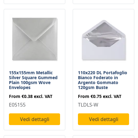
155x155mm Metallic
110x220 DL Portafoglio
Silver Square Gummed
Bianco Foderato in
Plain 100gsm Wove
Argento Gommato
Envelopes
120gsm Buste
From
€0.38
excl. VAT
From
€0.75
excl. VAT
E05155
TLDLS-W
Vedi dettagli
Vedi dettagli