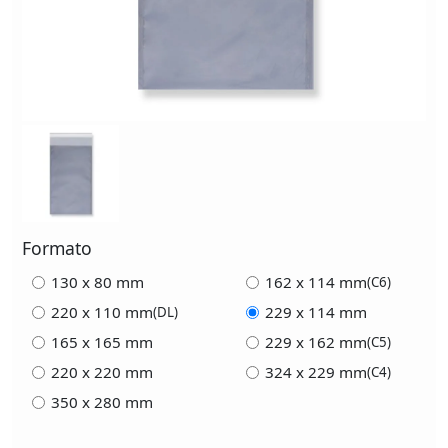
Formato
130 x 80 mm
162 x 114 mm
(C6)
220 x 110 mm
229 x 114 mm
(DL)
165 x 165 mm
229 x 162 mm
(C5)
220 x 220 mm
324 x 229 mm
(C4)
350 x 280 mm