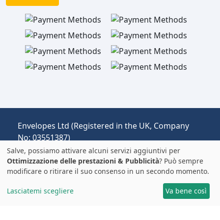
Envelopes Ltd (Registered in the UK, Company
No: 03551387)
Operante come envelopespackaging.it |
Salve, possiamo attivare alcuni servizi aggiuntivi per
Spedizione dal Regno Unito all'Italia.
Ottimizzazione delle prestazioni & Pubblicità
? Può sempre
modificare o ritirare il suo consenso in un secondo momento.
Prezzi in EUR | Dazi e IVA possono essere
applicati.
Lasciatemi scegliere
Va bene così
© 2025 All rights reserved.
Note Legali