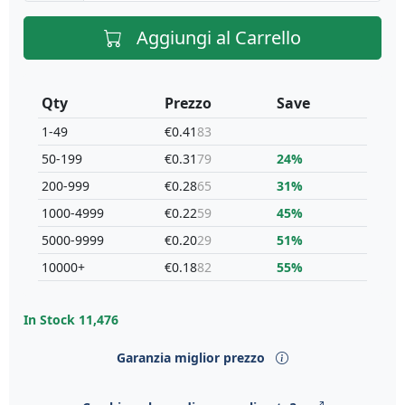
Aggiungi al Carrello
Qty
Prezzo
Save
1-49
€0.41
83
50-199
€0.31
79
24%
200-999
€0.28
65
31%
1000-4999
€0.22
59
45%
5000-9999
€0.20
29
51%
10000+
€0.18
82
55%
In Stock
11,476
Garanzia miglior prezzo