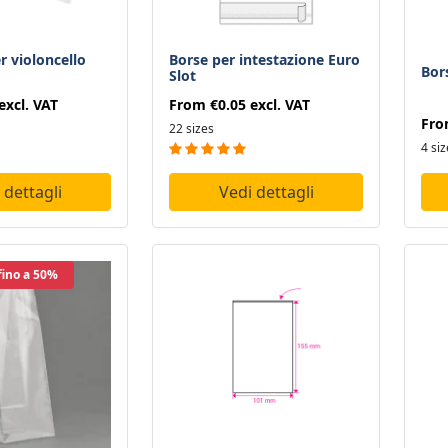
r violoncello
Borse per intestazione Euro
Bor
Slot
excl. VAT
From
€0.05
excl. VAT
Fr
22 sizes
4 si
 dettagli
Vedi dettagli
fino a 50%