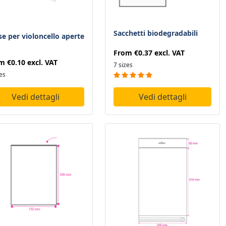
Sacchetti biodegradabili
se per violoncello aperte
From
€0.37
excl. VAT
om
€0.10
excl. VAT
7 sizes
zes
Vedi dettagli
Vedi dettagli