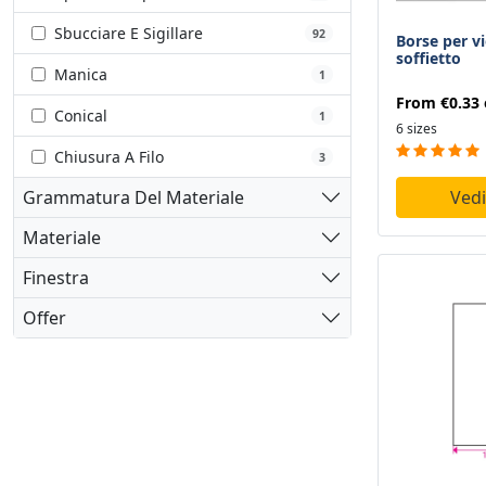
100 X 65 Mm
1
Sbucciare E Sigillare
92
Borse per vi
100 X 70 Mm
soffietto
1
Manica
1
105 X 105 Mm
1
From
€0.33
Conical
1
6 sizes
110 X 76 Mm
1
Chiusura A Filo
3
110 X 110 Mm
1
Grammatura Del Materiale
Vedi
113 X 87 Mm
1
Materiale
114 X 119 Mm
1
Finestra
119 X 114 Mm
1
Offer
120 X 65 Mm
1
120 X 125 Mm
1
122 X 100 Mm
1
127 X 81 Mm
1