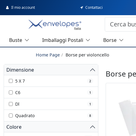
Il mio account
Contattaci
Buste
Imballaggi Postali
Borse
Home Page
Borse per violoncello
Dimensione
Borse pe
5 X 7
2
C6
1
Dl
1
Quadrato
8
Colore