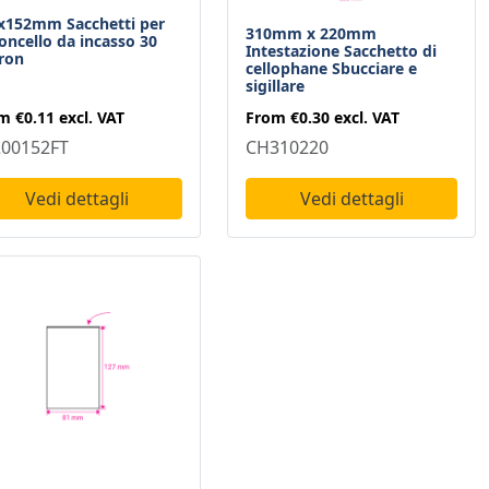
x152mm Sacchetti per
310mm x 220mm
loncello da incasso 30
Intestazione Sacchetto di
ron
cellophane Sbucciare e
sigillare
om
€0.11
excl. VAT
From
€0.30
excl. VAT
00152FT
CH310220
Vedi dettagli
Vedi dettagli