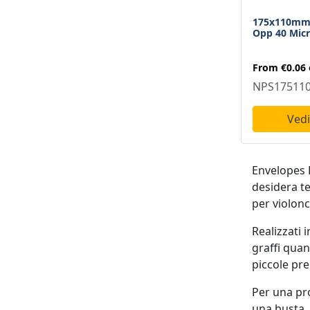
130 X 90 Mm
1
175x110mm 
Opp 40 Mic
130 X 135 Mm
1
135 X 130 Mm
From
€0.06
1
NPS17511
135 X 138 Mm
1
Vedi
140 X 145 Mm
1
145 X 140 Mm
1
Envelopes L
150 X 85 Mm
1
desidera te
150 X 155 Mm
1
per violon
155 X 101 Mm
1
Realizzati 
graffi quan
155 X 160 Mm
2
piccole pre
160 X 60 Mm
1
Per una pro
160 X 160 Mm
1
una busta.