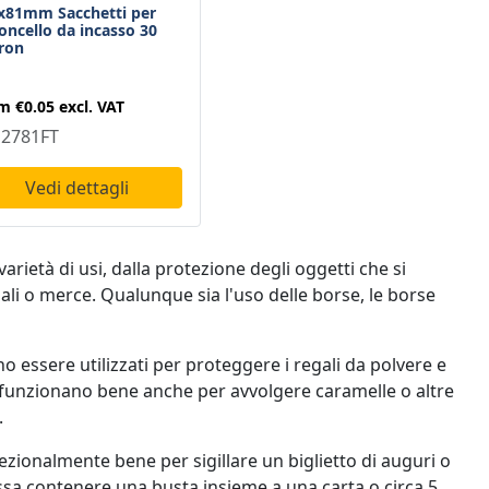
x81mm Sacchetti per
loncello da incasso 30
ron
om
€0.05
excl. VAT
2781FT
Vedi dettagli
rietà di usi, dalla protezione degli oggetti che si
li o merce. Qualunque sia l'uso delle borse, le borse
no essere utilizzati per proteggere i regali da polvere e
llo funzionano bene anche per avvolgere caramelle o altre
.
zionalmente bene per sigillare un biglietto di auguri o
ssa contenere una busta insieme a una carta o circa 5