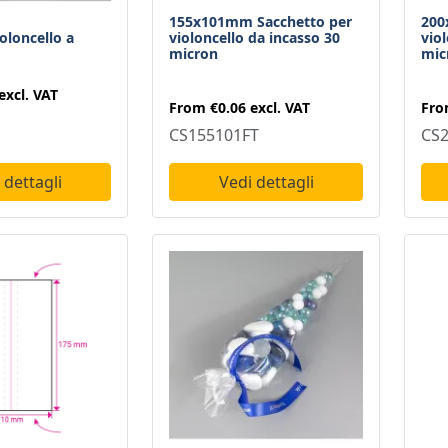
155x101mm Sacchetto per
200
oloncello a
violoncello da incasso 30
vio
micron
mic
excl. VAT
From
€0.06
excl. VAT
Fr
CS155101FT
CS2
Vedi dettagli
 dettagli