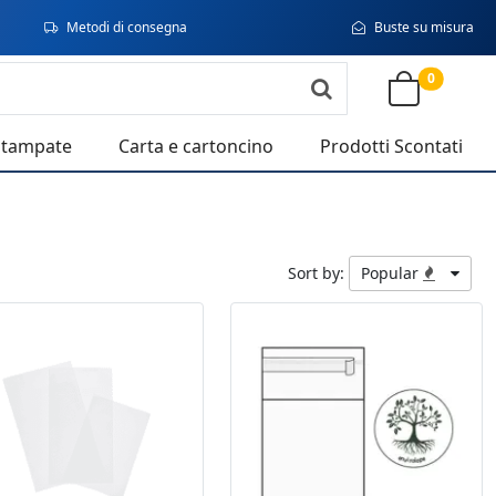
Metodi di consegna
Buste su misura
0
stampate
Carta e cartoncino
Prodotti Scontati
Sort by:
Popular