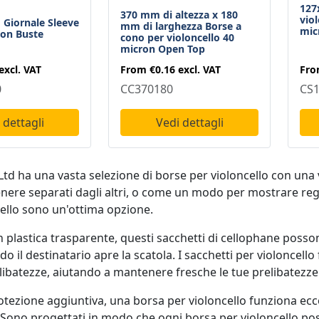
127
370 mm di altezza x 180
vio
Giornale Sleeve
mm di larghezza Borse a
mic
ron Buste
cono per violoncello 40
micron Open Top
excl. VAT
Fr
From
€0.16
excl. VAT
0
CS1
CC370180
 dettagli
Vedi dettagli
td ha una vasta selezione di borse per violoncello con una va
nere separati dagli altri, o come un modo per mostrare rega
cello sono un'ottima opzione.
in plastica trasparente, questi sacchetti di cellophane posso
do il destinatario apre la scatola. I sacchetti per violonce
libatezze, aiutando a mantenere fresche le tue prelibatezze
tezione aggiuntiva, una borsa per violoncello funziona ecce
 Sono progettati in modo che ogni borsa per violoncello po