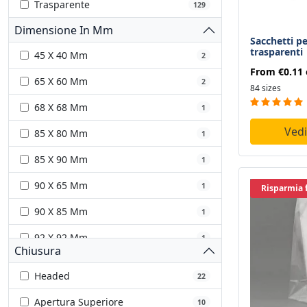
Trasparente
129
Dimensione In Mm
Sacchetti pe
trasparenti
45 X 40 Mm
2
From
€0.11
65 X 60 Mm
2
84 sizes
68 X 68 Mm
1
Vedi
85 X 80 Mm
1
85 X 90 Mm
1
90 X 65 Mm
1
Risparmia 
90 X 85 Mm
1
92 X 92 Mm
1
Chiusura
100 X 45 Mm
1
Headed
22
100 X 50 Mm
1
Apertura Superiore
10