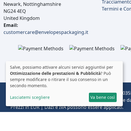
Tracciament
Newark, Nottinghamshire
Termini e Co
NG24 4EQ
170 X 175 Mm
1
United Kingdom
172 X 116 Mm
1
Email:
customercare@envelopespackaging.it
175 X 110 Mm
1
175 X 129 Mm
2
180 X 95 Mm
1
183 X 95 Mm
1
Salve, possiamo attivare alcuni servizi aggiuntivi per
Ottimizzazione delle prestazioni & Pubblicità
? Può
185 X 138 Mm
2
sempre modificare o ritirare il suo consenso in un
secondo momento.
185 X 185 Mm
1
Envelopes Ltd (Registered in the UK, Company No: 03
Lasciatemi scegliere
Va bene così
Operante come envelopespackaging.it | Spedizione dal 
190 X 60 Mm
1
Prezzi in EUR | Dazi e IVA possono essere applicati.
190 X 123 Mm
1
© 2025 All rights reserved.
Note Legali
200 X 95 Mm
1