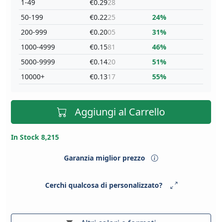
1-49
€0.29
28
50-199
€0.22
25
24%
200-999
€0.20
05
31%
1000-4999
€0.15
81
46%
5000-9999
€0.14
20
51%
10000+
€0.13
17
55%
Aggiungi al Carrello
In Stock 8,215
Garanzia miglior prezzo
Cerchi qualcosa di personalizzato?