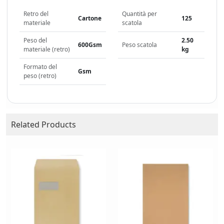
Retro del
Quantità per
Cartone
125
materiale
scatola
Peso del
2.50
600Gsm
Peso scatola
materiale (retro)
kg
Formato del
Gsm
peso (retro)
Related Products