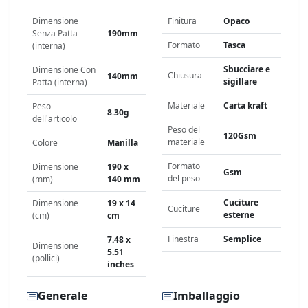
Dimensione
Finitura
Opaco
Senza Patta
190mm
Formato
Tasca
(interna)
Sbucciare e
Dimensione Con
Chiusura
140mm
sigillare
Patta (interna)
Materiale
Carta kraft
Peso
8.30g
dell'articolo
Peso del
120Gsm
materiale
Colore
Manilla
Formato
Dimensione
190 x
Gsm
del peso
(mm)
140 mm
Cuciture
Dimensione
19 x 14
Cuciture
esterne
(cm)
cm
Finestra
Semplice
7.48 x
Dimensione
5.51
(pollici)
inches
Generale
Imballaggio