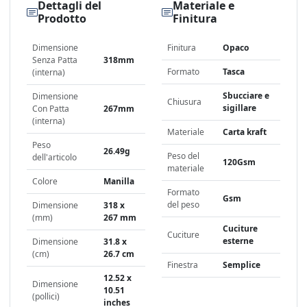
Dettagli del
Materiale e
Prodotto
Finitura
Dimensione
Finitura
Opaco
Senza Patta
318mm
Formato
Tasca
(interna)
Sbucciare e
Dimensione
Chiusura
sigillare
Con Patta
267mm
(interna)
Materiale
Carta kraft
Peso
26.49g
Peso del
dell'articolo
120Gsm
materiale
Colore
Manilla
Formato
Gsm
del peso
Dimensione
318 x
(mm)
267 mm
Cuciture
Cuciture
esterne
Dimensione
31.8 x
(cm)
26.7 cm
Finestra
Semplice
12.52 x
Dimensione
10.51
(pollici)
inches