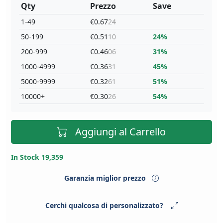
Qty
Prezzo
Save
1-49
€0.67
24
50-199
€0.51
10
24%
200-999
€0.46
06
31%
1000-4999
€0.36
31
45%
5000-9999
€0.32
61
51%
10000+
€0.30
26
54%
Aggiungi al Carrello
In Stock 19,359
Garanzia miglior prezzo
Cerchi qualcosa di personalizzato?