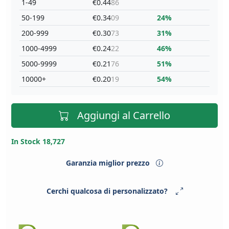
1-49
€0.44
86
50-199
€0.34
09
24%
200-999
€0.30
73
31%
1000-4999
€0.24
22
46%
5000-9999
€0.21
76
51%
10000+
€0.20
19
54%
Aggiungi al Carrello
In Stock 18,727
Garanzia miglior prezzo
Cerchi qualcosa di personalizzato?