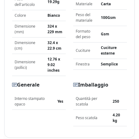
19.29g
Materiale
Carta
dell'articolo
Peso del
Colore
Bianco
100Gsm
materiale
Dimensione
324 x
Formato
(mm)
229 mm
Gsm
del peso
Dimensione
32.4 x
Cuciture
(cm)
22.9 cm
Cuciture
esterne
12.76 x
Dimensione
Finestra
Semplice
9.02
(pollici)
inches
Generale
Imballaggio
Interno stampato
Quantità per
Yes
250
opaco
scatola
4.20
Peso scatola
kg