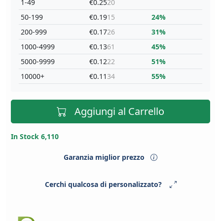
1-49
€0.25
20
50-199
€0.19
15
24%
200-999
€0.17
26
31%
1000-4999
€0.13
61
45%
5000-9999
€0.12
22
51%
10000+
€0.11
34
55%
Aggiungi al Carrello
In Stock 6,110
Garanzia miglior prezzo
Cerchi qualcosa di personalizzato?