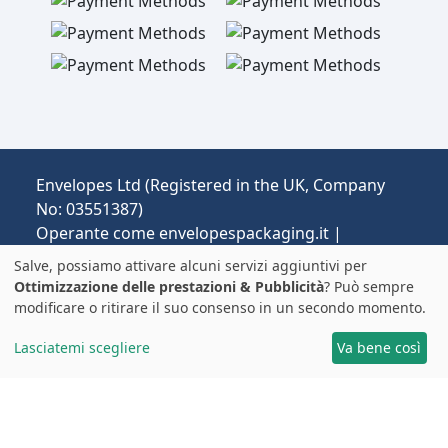
Envelopes Ltd (Registered in the UK, Company
No: 03551387)
Operante come envelopespackaging.it |
Spedizione dal Regno Unito all'Italia.
Salve, possiamo attivare alcuni servizi aggiuntivi per
Prezzi in EUR | Dazi e IVA possono essere
Ottimizzazione delle prestazioni & Pubblicità
? Può sempre
applicati.
modificare o ritirare il suo consenso in un secondo momento.
© 2025 All rights reserved.
Note Legali
Lasciatemi scegliere
Va bene così