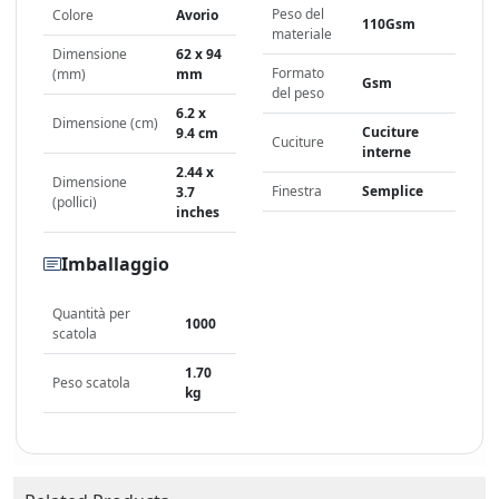
Peso del
Colore
Avorio
110Gsm
materiale
Dimensione
62 x 94
Formato
(mm)
mm
Gsm
del peso
6.2 x
Dimensione (cm)
Cuciture
9.4 cm
Cuciture
interne
2.44 x
Dimensione
Finestra
Semplice
3.7
(pollici)
inches
Imballaggio
Quantità per
1000
scatola
1.70
Peso scatola
kg