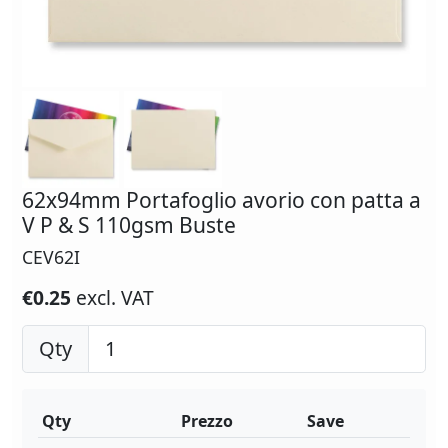
62x94mm Portafoglio avorio con patta a
V P & S 110gsm Buste
CEV62I
€0.25
excl. VAT
Qty
Qty
Prezzo
Save