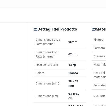
Dettagli del Prodotto
Mater
Dimensione Senza
Finitura
98mm
Patta (interna)
Formato
Dimensione Con
67mm
Chiusura
Patta (interna)
Material
Peso dell'articolo
1.37g
Peso del
Colore
Bianco
material
98 x 67
Dimensione (mm)
Formato 
mm
9.8 x 6.7
Cuciture
Dimensione (cm)
cm