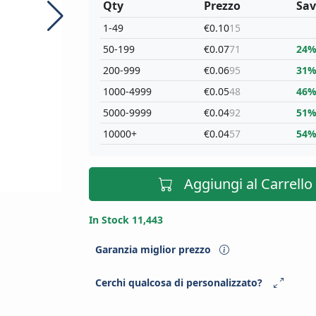
Qty
Prezzo
Sav
1-49
€0.10
15
50-199
€0.07
71
24
200-999
€0.06
95
31
1000-4999
€0.05
48
46
5000-9999
€0.04
92
51
10000+
€0.04
57
54
Aggiungi al Carrello
In Stock 11,443
Garanzia miglior prezzo
Cerchi qualcosa di personalizzato?