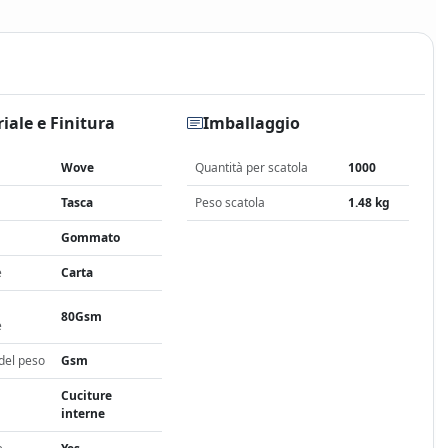
iale e Finitura
Imballaggio
Wove
Quantità per scatola
1000
Tasca
Peso scatola
1.48 kg
Gommato
e
Carta
80Gsm
e
del peso
Gsm
Cuciture
interne