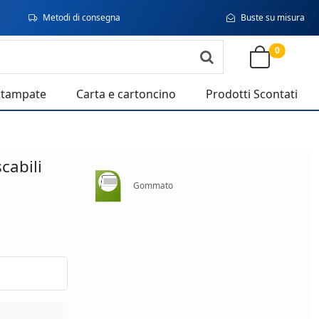
Metodi di consegna
Buste su misura
0
stampate
Carta e cartoncino
Prodotti Scontati
abili
Gommato