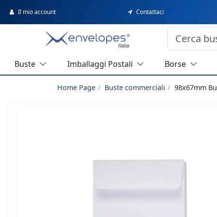
Il mio account
Contattaci
Buste
Imballaggi Postali
Borse
Home Page
Buste commerciali
98x67mm Bus