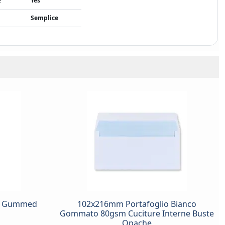
e
Yes
Semplice
et Gummed
102x216mm Portafoglio Bianco
Gommato 80gsm Cuciture Interne Buste
Opache