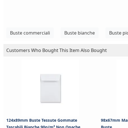
Buste commerciali
Buste bianche
Buste pi
Customers Who Bought This Item Also Bought
124x89mm Buste Tessute Gommate
98x67mm Man
Tascabili Bianche 90g/m² Non Opache
Buste