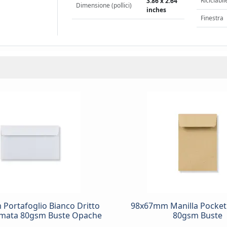
Riciclabil
3.86 x 2.64
Dimensione (pollici)
inches
Finestra
Portafoglio Bianco Dritto
98x67mm Manilla Pock
mata 80gsm Buste Opache
80gsm Buste