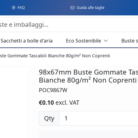
FAQ
Guida alle taglie
Sacchetti a bolle d'aria
Eco Sostenibile
Buste 
te Gommate Tascabili Bianche 80g/m² Non Coprenti
98x67mm Buste Gommate Tasc
Bianche 80g/m² Non Coprenti
POC9867W
€0.10
excl. VAT
Qty