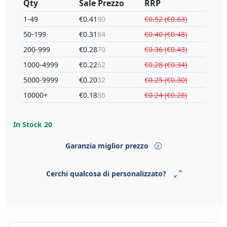
Qty
Sale Prezzo
RRP
1-49
€0.41
90
€0.52 (€0.63)
50-199
€0.31
84
€0.40 (€0.48)
200-999
€0.28
70
€0.36 (€0.43)
1000-4999
€0.22
62
€0.28 (€0.34)
5000-9999
€0.20
32
€0.25 (€0.30)
10000+
€0.18
86
€0.24 (€0.28)
In Stock
20
Garanzia miglior prezzo
Cerchi qualcosa di personalizzato?