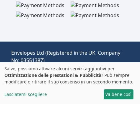
Envelopes Ltd (Registered in the UK, Company
No: 03551387)
Operante come envelopespackaging.it |
Salve, possiamo attivare alcuni servizi aggiuntivi per
Spedizione dal Regno Unito all'Italia.
Ottimizzazione delle prestazioni & Pubblicità
? Può sempre
modificare o ritirare il suo consenso in un secondo momento.
Prezzi in EUR | Dazi e IVA possono essere
applicati.
Lasciatemi scegliere
Va bene così
© 2025 All rights reserved.
Note Legali