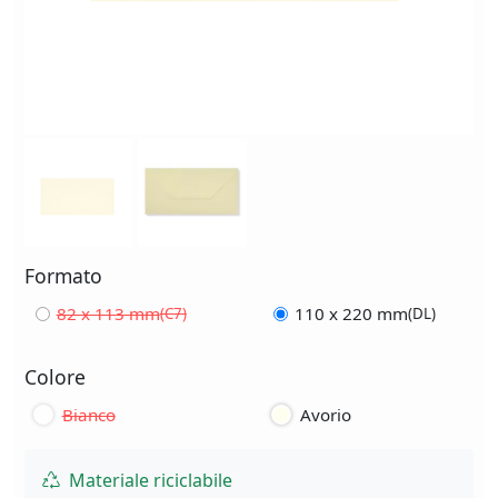
Formato
82 x 113 mm
110 x 220 mm
(C7)
(DL)
Colore
Bianco
Avorio
Materiale riciclabile