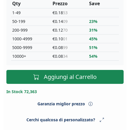
Qty
Prezzo
Save
1-49
€0.18
53
50-199
€0.14
09
23%
200-999
€0.12
70
31%
1000-4999
€0.10
01
45%
5000-9999
€0.08
99
51%
10000+
€0.08
34
54%
Aggiungi al Carrello
In Stock 72,363
Garanzia miglior prezzo
Cerchi qualcosa di personalizzato?