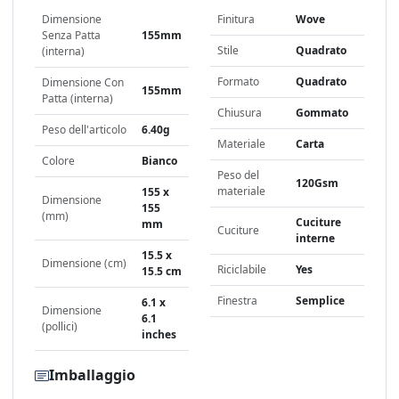
Dimensione
Finitura
Wove
Senza Patta
155mm
Stile
Quadrato
(interna)
Formato
Quadrato
Dimensione Con
155mm
Patta (interna)
Chiusura
Gommato
Peso dell'articolo
6.40g
Materiale
Carta
Colore
Bianco
Peso del
120Gsm
materiale
155 x
Dimensione
155
(mm)
Cuciture
mm
Cuciture
interne
15.5 x
Dimensione (cm)
Riciclabile
Yes
15.5 cm
Finestra
Semplice
6.1 x
Dimensione
6.1
(pollici)
inches
Imballaggio