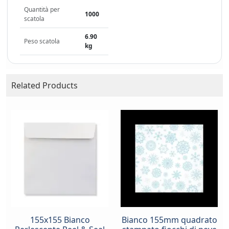
Quantità per
1000
scatola
6.90
Peso scatola
kg
Related Products
155x155 Bianco
Bianco 155mm quadrato