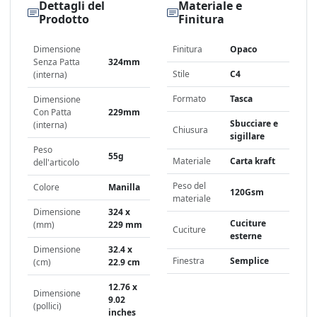
Dettagli del
Materiale e
Prodotto
Finitura
Dimensione
Finitura
Opaco
Senza Patta
324mm
Stile
C4
(interna)
Formato
Tasca
Dimensione
Con Patta
229mm
Sbucciare e
(interna)
Chiusura
sigillare
Peso
55g
Materiale
Carta kraft
dell'articolo
Peso del
Colore
Manilla
120Gsm
materiale
Dimensione
324 x
Cuciture
(mm)
229 mm
Cuciture
esterne
Dimensione
32.4 x
Finestra
Semplice
(cm)
22.9 cm
12.76 x
Dimensione
9.02
(pollici)
inches