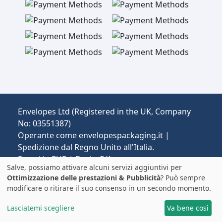
Envelopes Ltd (Registered in the UK, Company
No: 03551387)
Operante come envelopespackaging.it |
Spedizione dal Regno Unito all'Italia.
Prezzi in EUR | Dazi e IVA possono essere
Salve, possiamo attivare alcuni servizi aggiuntivi per
applicati.
Ottimizzazione delle prestazioni & Pubblicità
? Può sempre
© 2025 All rights reserved.
Note Legali
modificare o ritirare il suo consenso in un secondo momento.
Lasciatemi scegliere
Va bene così