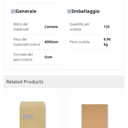
Generale
Imballaggio
Retro del
Quantità per
Cartone
125
materiale
scatola
Peso del
6.90
600Gsm
Peso scatola
materiale (retro)
kg
Formato del
Gsm
peso (retro)
Related Products