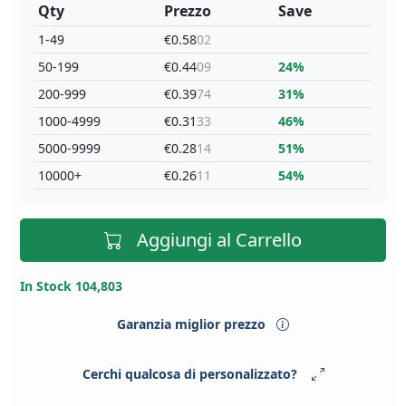
Qty
Prezzo
Save
1-49
€0.58
02
50-199
€0.44
09
24%
200-999
€0.39
74
31%
1000-4999
€0.31
33
46%
5000-9999
€0.28
14
51%
10000+
€0.26
11
54%
Aggiungi al Carrello
In Stock 104,803
Garanzia miglior prezzo
Cerchi qualcosa di personalizzato?