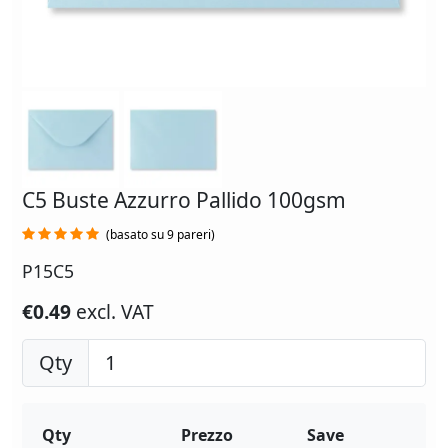
C5 Buste Azzurro Pallido 100gsm
(basato su 9 pareri)
P15C5
€0.49
excl. VAT
Qty
Qty
Prezzo
Save