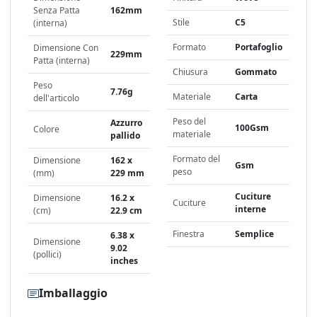
Senza Patta
162mm
Stile
C5
(interna)
Formato
Portafoglio
Dimensione Con
229mm
Patta (interna)
Chiusura
Gommato
Peso
7.76g
Materiale
Carta
dell'articolo
Peso del
Azzurro
100Gsm
Colore
materiale
pallido
Formato del
Dimensione
162 x
Gsm
peso
(mm)
229 mm
Cuciture
Dimensione
16.2 x
Cuciture
interne
(cm)
22.9 cm
Finestra
Semplice
6.38 x
Dimensione
9.02
(pollici)
inches
Imballaggio