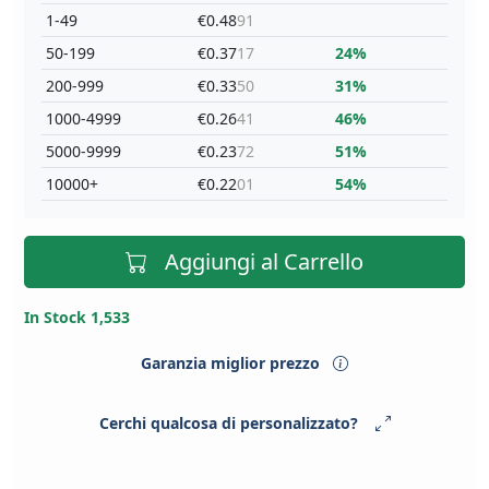
1-49
€0.48
91
50-199
€0.37
17
24%
200-999
€0.33
50
31%
1000-4999
€0.26
41
46%
5000-9999
€0.23
72
51%
10000+
€0.22
01
54%
Aggiungi al Carrello
In Stock 1,533
Garanzia miglior prezzo
Cerchi qualcosa di personalizzato?