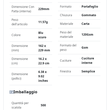
Formato
Portafoglio
Dimensione Con
229mm
Patta (interna)
Chiusura
Gommato
Peso
11.57g
Materiale
Carta
dell'articolo
Peso del
Blu
120Gsm
Colore
materiale
scuro
Formato del
Dimensione
162 x
Gsm
peso
(mm)
229 mm
Cuciture
Dimensione
16.2 x
Cuciture
interne
(cm)
22.9 cm
Finestra
Semplice
6.38 x
Dimensione
9.02
(pollici)
inches
Imballaggio
Quantità per
500
scatola