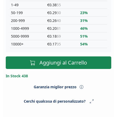
1-49
€0.38
55
50-199
€0.29
30
23%
200-999
€0.26
40
31%
1000-4999
€0.20
81
46%
5000-9999
€0.18
69
51%
10000+
€0.17
35
54%
Aggiungi al Carrello
In Stock 438
Garanzia miglior prezzo
Cerchi qualcosa di personalizzato?