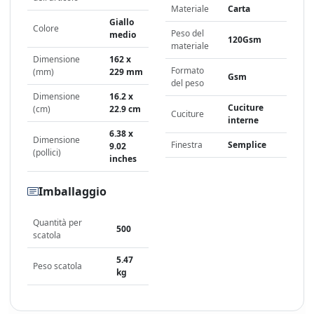
Materiale
Carta
Giallo
Colore
Peso del
medio
120Gsm
materiale
Dimensione
162 x
Formato
(mm)
229 mm
Gsm
del peso
Dimensione
16.2 x
Cuciture
(cm)
22.9 cm
Cuciture
interne
6.38 x
Dimensione
Finestra
Semplice
9.02
(pollici)
inches
Imballaggio
Quantità per
500
scatola
5.47
Peso scatola
kg