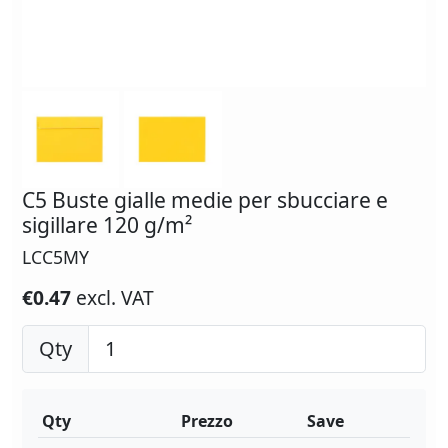
C5 Buste gialle medie per sbucciare e
sigillare 120 g/m²
LCC5MY
€0.47
excl. VAT
Qty
Qty
Prezzo
Save