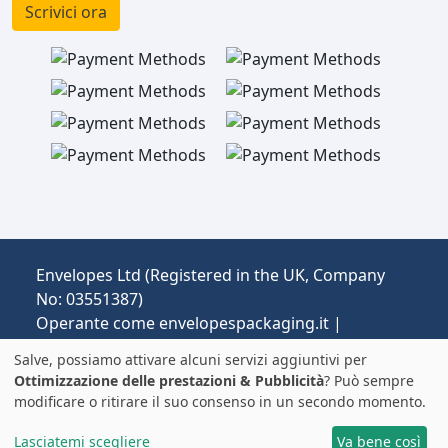
Scrivici ora
Envelopes Ltd (Registered in the UK, Company
No: 03551387)
Operante come envelopespackaging.it |
Spedizione dal Regno Unito all'Italia.
Salve, possiamo attivare alcuni servizi aggiuntivi per
Prezzi in EUR | Dazi e IVA possono essere
Ottimizzazione delle prestazioni & Pubblicità
? Può sempre
applicati.
modificare o ritirare il suo consenso in un secondo momento.
© 2025 All rights reserved.
Note Legali
Lasciatemi scegliere
Va bene così