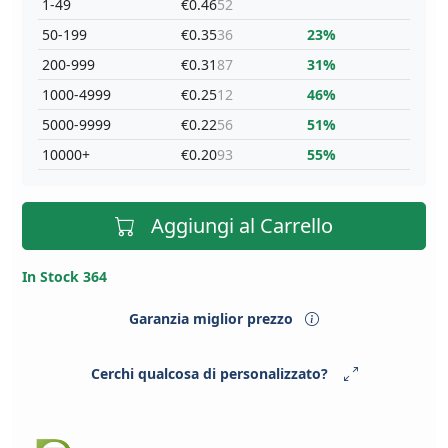
1-49
€0.46
52
50-199
€0.35
36
23%
200-999
€0.31
87
31%
1000-4999
€0.25
12
46%
5000-9999
€0.22
56
51%
10000+
€0.20
93
55%
Aggiungi al Carrello
In Stock 364
Garanzia miglior prezzo
Cerchi qualcosa di personalizzato?