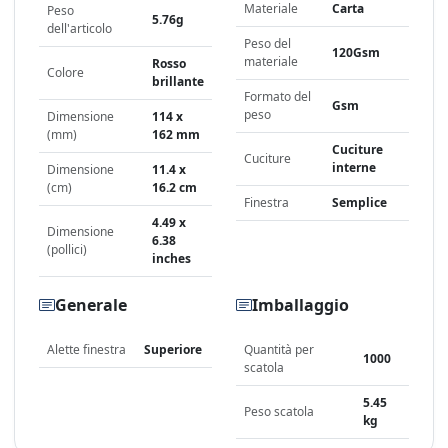
Materiale
Carta
Peso
5.76g
dell'articolo
Peso del
120Gsm
materiale
Rosso
Colore
brillante
Formato del
Gsm
peso
Dimensione
114 x
(mm)
162 mm
Cuciture
Cuciture
interne
Dimensione
11.4 x
(cm)
16.2 cm
Finestra
Semplice
4.49 x
Dimensione
6.38
(pollici)
inches
Generale
Imballaggio
Alette finestra
Superiore
Quantità per
1000
scatola
5.45
Peso scatola
kg