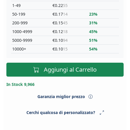
1-49
€0.22
55
50-199
€0.17
14
23%
200-999
€0.15
45
31%
1000-4999
€0.12
18
45%
5000-9999
€0.10
94
51%
10000+
€0.10
15
54%
Aggiungi al Carrello
In Stock 9,966
Garanzia miglior prezzo
Cerchi qualcosa di personalizzato?