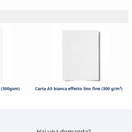
o (300gsm)
Carta A5 bianca effetto lino fine (300 g/m²)
Hai una domanda?