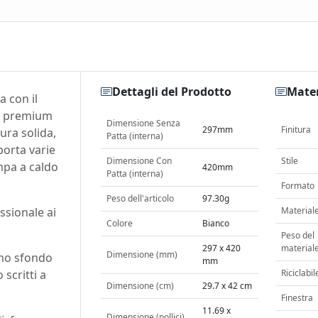
Dettagli del Prodotto
Mater
a con il
ta premium
Dimensione Senza
297mm
Finitura
ura solida,
Patta (interna)
porta varie
Dimensione Con
Stile
mpa a caldo
420mm
Patta (interna)
Formato
Peso dell'articolo
97.30g
ssionale ai
Material
Colore
Bianco
Peso del
297 x 420
material
Dimensione (mm)
uno sfondo
mm
 scritti a
Riciclabil
Dimensione (cm)
29.7 x 42 cm
Finestra
11.69 x
Dimensione (pollici)