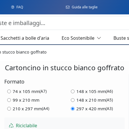
FAQ
Guida alle taglie
Sacchetti a bolle d'aria
Eco Sostenibile
Buste 
n stucco bianco goffrato
Cartoncino in stucco bianco goffrato
Formato
74 x 105 mm
148 x 105 mm
(A7)
(A6)
99 x 210 mm
148 x 210 mm
(A5)
210 x 297 mm
297 x 420 mm
(A4)
(A3)
Riciclabile