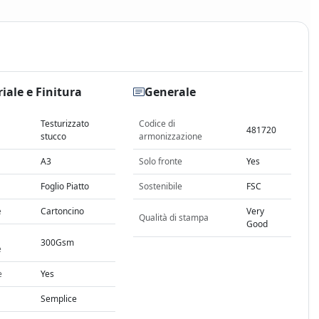
iale e Finitura
Generale
Testurizzato
Codice di
481720
stucco
armonizzazione
A3
Solo fronte
Yes
Foglio Piatto
Sostenibile
FSC
e
Cartoncino
Very
Qualità di stampa
Good
300Gsm
e
e
Yes
Semplice