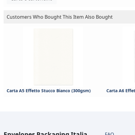
Customers Who Bought This Item Also Bought
Carta A5 Effetto Stucco Bianco (300gsm)
Carta A6 Effe
Envelopes Packaging Italia
FAQ