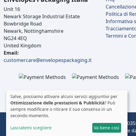
Cancellazion
Unit 16
Politica di Re
Newark Storage Industrial Estate
Informativa s
Bowbridge Road
Tracciament
Newark, Nottinghamshire
Termini e Co
NG24 4EQ
United Kingdom
Email:
customercare@envelopespackaging.it
Salve, possiamo attivare alcuni servizi aggiuntivi per
Ottimizzazione delle prestazioni & Pubblicità
? Può
sempre modificare o ritirare il suo consenso in un
secondo momento.
Envelopes Ltd (Registered in the UK, Company No: 03
Lasciatemi scegliere
Va bene così
Operante come envelopespackaging.it | Spedizione dal 