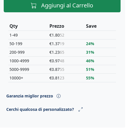
Aggiungi al Carrello
Qty
Prezzo
Save
1-49
€1.80
52
50-199
€1.37
19
24%
200-999
€1.23
65
31%
1000-4999
€0.97
48
46%
5000-9999
€0.87
55
51%
10000+
€0.81
23
55%
Garanzia miglior prezzo
Cerchi qualcosa di personalizzato?