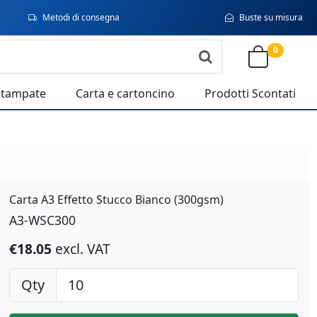
Metodi di consegna
Buste su misura
0
stampate
Carta e cartoncino
Prodotti Scontati
Carta A3 Effetto Stucco Bianco (300gsm)
A3-WSC300
€18.05
excl. VAT
Qty