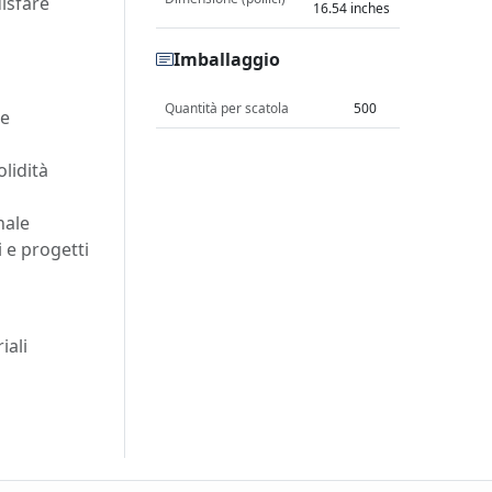
disfare
16.54 inches
Imballaggio
Quantità per scatola
500
 e
lidità
nale
li e progetti
iali