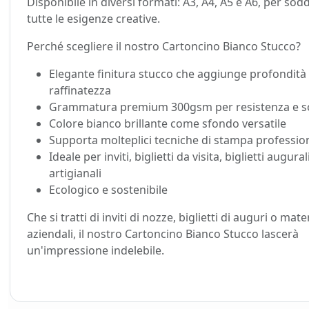
Disponibile in diversi formati: A3, A4, A5 e A6, per sod
tutte le esigenze creative.
Perché scegliere il nostro Cartoncino Bianco Stucco?
Elegante finitura stucco che aggiunge profondità
raffinatezza
Grammatura premium 300gsm per resistenza e so
Colore bianco brillante come sfondo versatile
Supporta molteplici tecniche di stampa professio
Ideale per inviti, biglietti da visita, biglietti augura
artigianali
Ecologico e sostenibile
Che si tratti di inviti di nozze, biglietti di auguri o mater
aziendali, il nostro Cartoncino Bianco Stucco lascerà
un'impressione indelebile.