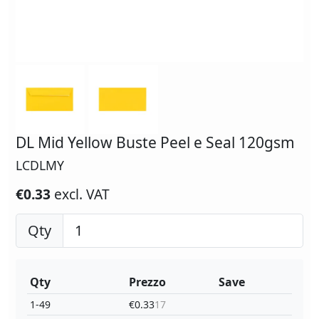
DL Mid Yellow Buste Peel e Seal 120gsm
LCDLMY
€0.33
excl. VAT
Qty
Qty
Prezzo
Save
1-49
€0.33
17