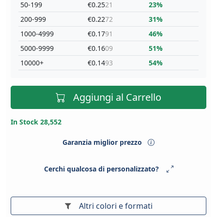
50-199
€0.25
21
23%
200-999
€0.22
72
31%
1000-4999
€0.17
91
46%
5000-9999
€0.16
09
51%
10000+
€0.14
93
54%
Aggiungi al Carrello
In Stock 28,552
Garanzia miglior prezzo
Cerchi qualcosa di personalizzato?
Altri colori e formati