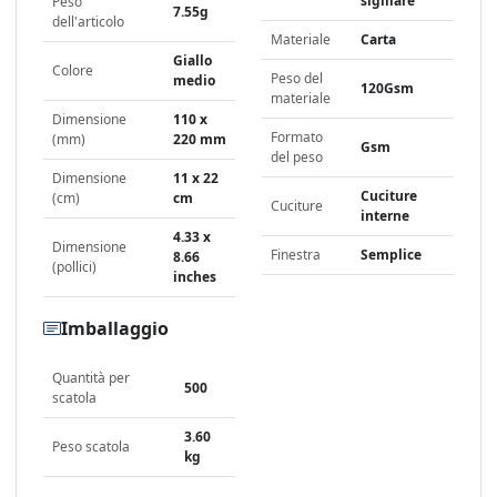
sigillare
Peso
7.55g
dell'articolo
Materiale
Carta
Giallo
Colore
Peso del
medio
120Gsm
materiale
Dimensione
110 x
Formato
(mm)
220 mm
Gsm
del peso
Dimensione
11 x 22
Cuciture
(cm)
cm
Cuciture
interne
4.33 x
Dimensione
Finestra
Semplice
8.66
(pollici)
inches
Imballaggio
Quantità per
500
scatola
3.60
Peso scatola
kg