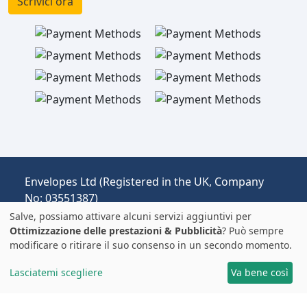
Scrivici ora
Envelopes Ltd (Registered in the UK, Company
No: 03551387)
Operante come envelopespackaging.it |
Salve, possiamo attivare alcuni servizi aggiuntivi per
Spedizione dal Regno Unito all'Italia.
Ottimizzazione delle prestazioni & Pubblicità
? Può sempre
modificare o ritirare il suo consenso in un secondo momento.
Prezzi in EUR | Dazi e IVA possono essere
applicati.
Lasciatemi scegliere
Va bene così
© 2025 All rights reserved.
Note Legali