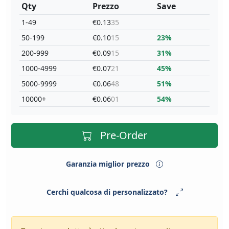
Qty
Prezzo
Save
1-49
€0.13
35
50-199
€0.10
15
23%
200-999
€0.09
15
31%
1000-4999
€0.07
21
45%
5000-9999
€0.06
48
51%
10000+
€0.06
01
54%
Pre-Order
Garanzia miglior prezzo
Cerchi qualcosa di personalizzato?