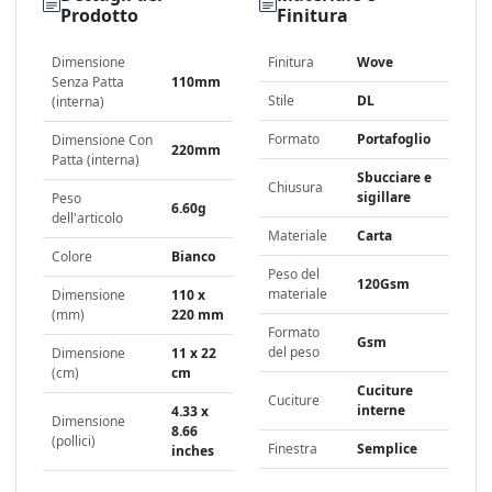
Prodotto
Finitura
Dimensione
Finitura
Wove
Senza Patta
110mm
Stile
DL
(interna)
Formato
Portafoglio
Dimensione Con
220mm
Patta (interna)
Sbucciare e
Chiusura
sigillare
Peso
6.60g
dell'articolo
Materiale
Carta
Colore
Bianco
Peso del
120Gsm
materiale
Dimensione
110 x
(mm)
220 mm
Formato
Gsm
del peso
Dimensione
11 x 22
(cm)
cm
Cuciture
Cuciture
interne
4.33 x
Dimensione
8.66
(pollici)
Finestra
Semplice
inches