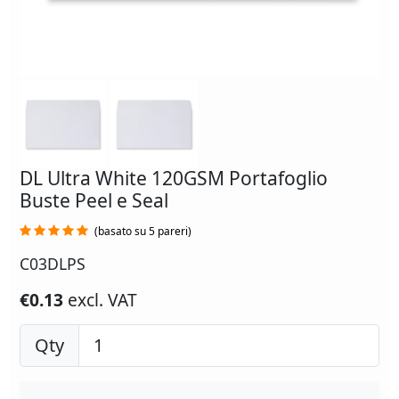
DL Ultra White 120GSM Portafoglio
Buste Peel e Seal
(basato su 5 pareri)
C03DLPS
€0.13
excl. VAT
Qty