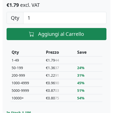
€1.79
excl. VAT
Qty
Aggiungi al Carrello
Qty
Prezzo
Save
1-49
€1.79
44
50-199
€1.36
37
24%
200-999
€1.22
91
31%
1000-4999
€0.96
90
45%
5000-9999
€0.87
03
51%
10000+
€0.80
75
54%
In Stock
1,186