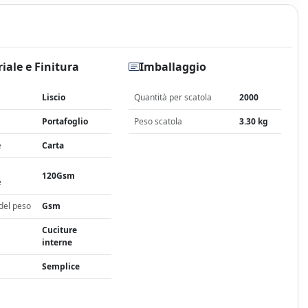
iale e Finitura
Imballaggio
Liscio
Quantità per scatola
2000
Portafoglio
Peso scatola
3.30 kg
e
Carta
120Gsm
e
del peso
Gsm
Cuciture
interne
Semplice