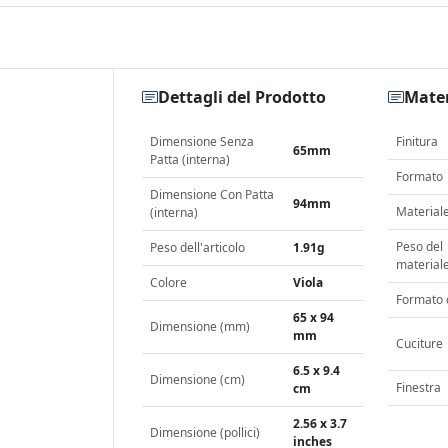
Dettagli del Prodotto
Mater
Dimensione Senza
Finitura
65mm
Patta (interna)
Formato
Dimensione Con Patta
94mm
Material
(interna)
Peso del
Peso dell'articolo
1.91g
material
Colore
Viola
Formato 
65 x 94
Dimensione (mm)
mm
Cuciture
6.5 x 9.4
Dimensione (cm)
Finestra
cm
2.56 x 3.7
Dimensione (pollici)
inches