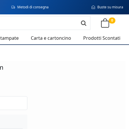
Metodi di consegna
Buste su misura
0
stampate
Carta e cartoncino
Prodotti Scontati
m