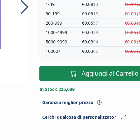
1-49
€0.08
13
€0.12 (
50-199
€0.06
18
€0.09 (
200-999
€0.05
57
€0.08 (
1000-4999
€0.04
39
€0.06 (
5000-9999
€0.03
94
€0.06 (
10000+
€0.03
66
€0.05 (
Aggiungi al Carrello
In Stock 225,039
Garanzia miglior prezzo
Cerchi qualcosa di personalizzato?