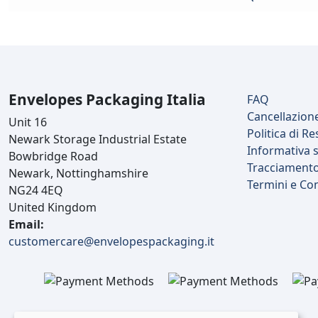
Envelopes Packaging Italia
FAQ
Cancellazion
Unit 16
Politica di Re
Newark Storage Industrial Estate
Informativa s
Bowbridge Road
Tracciament
Newark, Nottinghamshire
Termini e Co
NG24 4EQ
United Kingdom
Email:
customercare@envelopespackaging.it