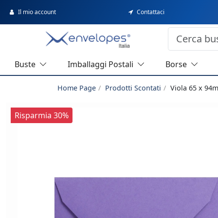
Il mio account
Contattaci
Buste
Imballaggi Postali
Borse
Home Page
Prodotti Scontati
Viola 65 x 94
Risparmia 30%