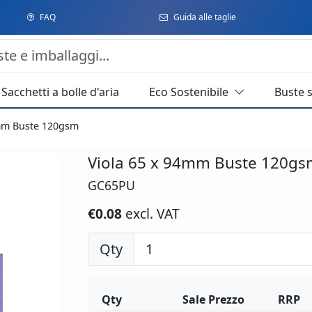
FAQ
Guida alle taglie
Sacchetti a bolle d'aria
Eco Sostenibile
Buste 
mm Buste 120gsm
Viola 65 x 94mm Buste 120gs
GC65PU
€0.08
excl. VAT
Qty
Qty
Sale Prezzo
RRP